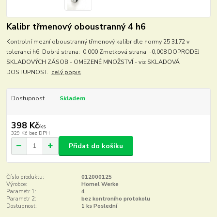
Kalibr třmenový oboustranný 4 h6
Kontrolní mezní oboustranný třmenový kalibr dle normy 25 3172 v
toleranci h6. Dobrá strana: 0,000 Zmetková strana: -0,008 DOPRODEJ
SKLADOVÝCH ZÁSOB - OMEZENÉ MNOŽSTVÍ - viz SKLADOVÁ
DOSTUPNOST.
celý popis
Dostupnost
Skladem
398 Kč
/
ks
329 Kč
bez DPH
Přidat do košíku
Číslo produktu:
012000125
Výrobce:
Homel Werke
Parametr 1:
4
Parametr 2:
bez kontroního protokolu
Dostupnost:
1 ks Poslední