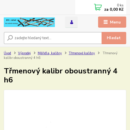
0
ks
za
0,00 Kč
Menu
Hledat
Úvod
Výprodej
Měřidla, kalibry
Třmenové kalibry
Třmenový
kalibr oboustranný 4 h6
Třmenový kalibr oboustranný 4
h6