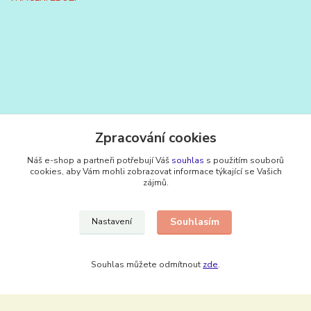
Zpracování cookies
Kontakty
Náš e-shop a partneři potřebují Váš
souhlas
s použitím souborů
cookies, aby Vám mohli zobrazovat informace týkající se Vašich
BTC-nářadí
zájmů.
+420 603 260 312
Souhlasím
Nastavení
Po - Pá, 7-16 hod
btc.naradi@seznam.cz
Souhlas můžete odmítnout
zde
.