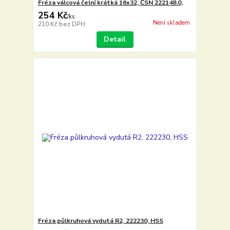
Fréza válcová čelní krátká 16x32, ČSN 222148.0,
254 Kč
/
ks
Není skladem
210 Kč
bez DPH
Detail
Fréza půlkruhová vydutá R2, 222230, HSS