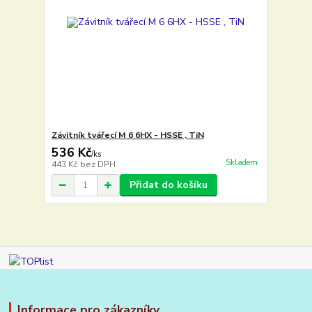
Závitník tvářecí M 6 6HX - HSSE , TiN
536 Kč
/
ks
Skladem
443 Kč
bez DPH
Přidat do košíku
Informace pro zákazníky