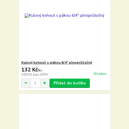
Kulový kohout s pákou 6/4" plnoprůtočný
132 Kč
/
ks
Skladem
109 Kč
bez DPH
Přidat do košíku