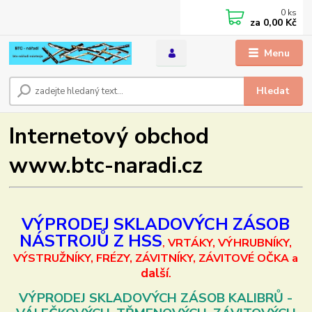
0
ks
za
0,00 Kč
Menu
Hledat
Internetový obchod
www.btc-naradi.cz
VÝPRODEJ SKLADOVÝCH ZÁSOB
NÁSTROJŮ Z HSS
VRTÁKY, VÝHRUBNÍKY,
,
VÝSTRUŽNÍKY, FRÉZY, ZÁVITNÍKY, ZÁVITOVÉ OČKA a
další
.
VÝPRODEJ SKLADOVÝCH ZÁSOB KALIBRŮ -