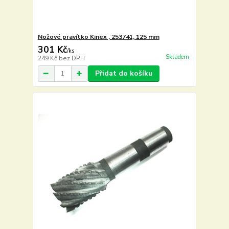
Nožové pravítko Kinex , 253741, 125 mm
301 Kč
/
ks
Skladem
249 Kč
bez DPH
Přidat do košíku