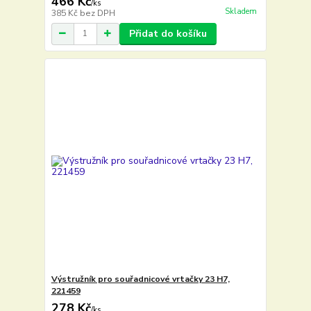
466 Kč
/
ks
Skladem
385 Kč
bez DPH
Přidat do košíku
Výstružník pro souřadnicové vrtačky 23 H7,
221459
278 Kč
/
ks