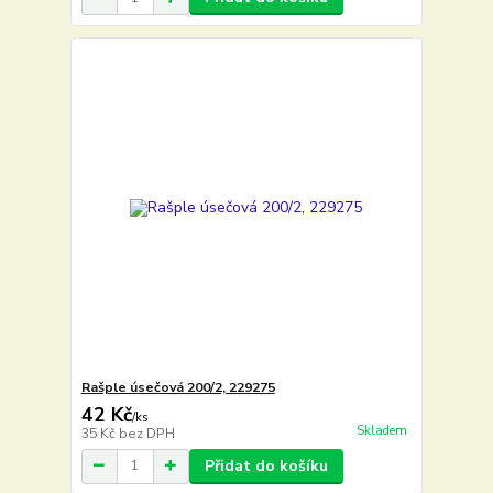
Rašple úsečová 200/2, 229275
42 Kč
/
ks
Skladem
35 Kč
bez DPH
Přidat do košíku