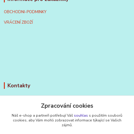
OBCHODNI-PODMINKY
VRÁCENÍ ZBOŽÍ
Kontakty
BTC-nářadí
Zpracování cookies
+420 603 260 312
Náš e-shop a partneři potřebují Váš
souhlas
s použitím souborů
Po - Pá, 7-16 hod
cookies, aby Vám mohli zobrazovat informace týkající se Vašich
zájmů.
btc.naradi@seznam.cz