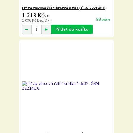
Fréza válcová čelní krátká 63x80, ČSN 222148.0,
1 319 Kč
/
ks
Skladem
1 090 Kč
bez DPH
Přidat do košíku