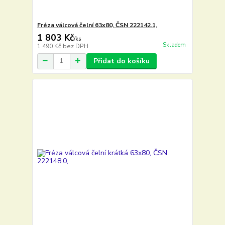
Fréza válcová čelní 63x80, ČSN 222142.1,
1 803 Kč
/
ks
Skladem
1 490 Kč
bez DPH
Přidat do košíku