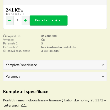
241 Kč
/
ks
199 Kč
bez DPH
Přidat do košíku
Číslo produktu:
012000080
Výrobce:
ČR
Parametr 1:
3
Parametr 2:
bez kontroního protokolu
Skladová dostupnost:
3 ks Poslední
Kompletní specifikace
Parametry
Kompletní specifikace
Kontrolní mezní oboustranný třmenový kalibr dle normy 25 3172
v
toleranci h11.