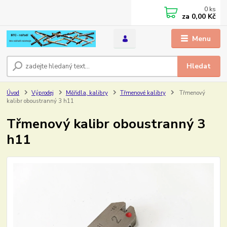
0
ks
za
0,00 Kč
Menu
Hledat
Úvod
Výprodej
Měřidla, kalibry
Třmenové kalibry
Třmenový
kalibr oboustranný 3 h11
Třmenový kalibr oboustranný 3
h11