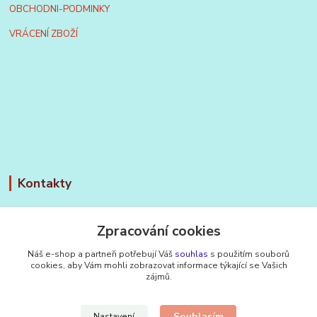
OBCHODNI-PODMINKY
VRÁCENÍ ZBOŽÍ
Kontakty
BTC-nářadí
Zpracování cookies
+420 603 260 312
Náš e-shop a partneři potřebují Váš
souhlas
s použitím souborů
Po - Pá, 7-16 hod
cookies, aby Vám mohli zobrazovat informace týkající se Vašich
zájmů.
btc.naradi@seznam.cz
Souhlasím
Nastavení