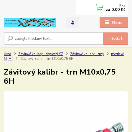
0
ks
za
0,00 Kč
Menu
Hledat
Úvod
Závitové kalibry - doprodej SZ
Závitové kalibry - trny
metrické
M, Mf
Závitový kalibr - trn M10x0,75 6H
Závitový kalibr - trn M10x0,75
6H