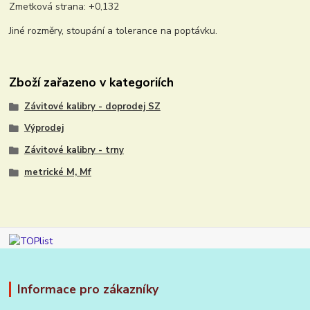
Zmetková strana: +0,132
Jiné rozměry, stoupání a tolerance na poptávku.
Zboží zařazeno v kategoriích
Závitové kalibry - doprodej SZ
Výprodej
Závitové kalibry - trny
metrické M, Mf
Informace pro zákazníky