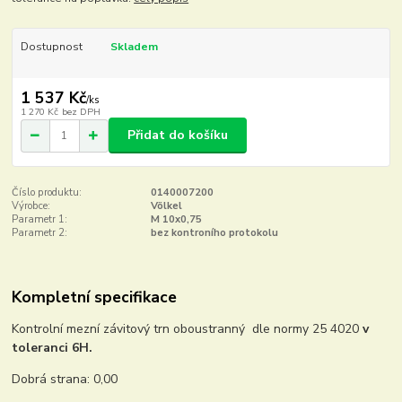
Dostupnost
Skladem
1 537 Kč
/
ks
1 270 Kč
bez DPH
Přidat do košíku
Číslo produktu:
0140007200
Výrobce:
Völkel
Parametr 1:
M 10x0,75
Parametr 2:
bez kontroního protokolu
Kompletní specifikace
Kontrolní mezní závitový trn oboustranný dle normy 25 4020
v
toleranci 6H.
Dobrá strana: 0,00