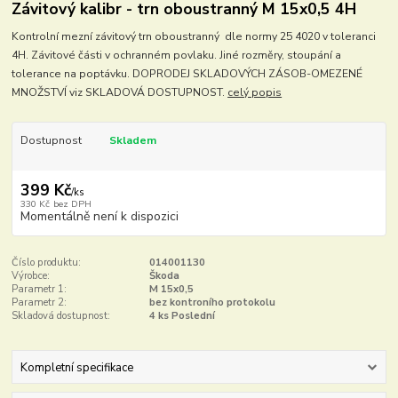
Závitový kalibr - trn oboustranný M 15x0,5 4H
Kontrolní mezní závitový trn oboustranný dle normy 25 4020 v toleranci
4H. Závitové části v ochranném povlaku. Jiné rozměry, stoupání a
tolerance na poptávku. DOPRODEJ SKLADOVÝCH ZÁSOB-OMEZENÉ
MNOŽSTVÍ viz SKLADOVÁ DOSTUPNOST.
celý popis
Dostupnost
Skladem
399 Kč
/
ks
330 Kč
bez DPH
Momentálně není k dispozici
Číslo produktu:
014001130
Výrobce:
Škoda
Parametr 1:
M 15x0,5
Parametr 2:
bez kontroního protokolu
Skladová dostupnost:
4 ks Poslední
Kompletní specifikace