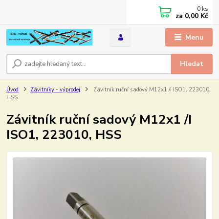
0
ks
za
0,00 Kč
Menu
Hledat
Úvod
Závitníky - výprodej
Závitník ruční sadový M12x1 /I ISO1, 223010,
HSS
Závitník ruční sadový M12x1 /I
ISO1, 223010, HSS