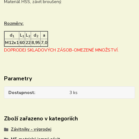
Materiál HSS, závit broušený.
Rozměry:
d
L
L
d
a
1
1
2
2
M12x1
60
22
8,95
7,0
DOPRODEJ SKLADOVÝCH ZÁSOB-OMEZENÉ MNOŽSTVÍ.
Parametry
Dostupnost
3 ks
Zboží zařazeno v kategoriích
Závitníky - výprodej