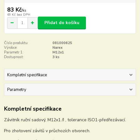
83 Kč
/
ks
69 Kč
bez DPH
Přidat do košíku
Číslo produktu:
081000625
Výrobce:
Narex
Parametr 1:
M12x1
Dostupnost:
3 ks
Kompletní specifikace
Parametry
Kompletní specifikace
Závitník ruční sadový, M12x1 /I , tolerance ISO1-předřezávací.
Pro zhotovení závitů v průchozích otvorech.