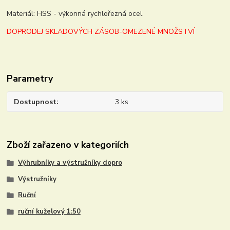
Materiál: HSS - výkonná rychlořezná ocel.
DOPRODEJ SKLADOVÝCH ZÁSOB-OMEZENÉ MNOŽSTVÍ
Parametry
Dostupnost
3 ks
Zboží zařazeno v kategoriích
Výhrubníky a výstružníky dopro
Výstružníky
Ruční
ruční kuželový 1:50