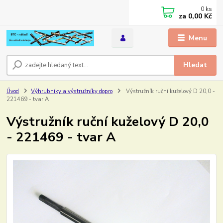
0
ks
za
0,00 Kč
Menu
Hledat
Úvod
Výhrubníky a výstružníky dopro
Výstružník ruční kuželový D 20,0 -
221469 - tvar A
Výstružník ruční kuželový D 20,0
- 221469 - tvar A