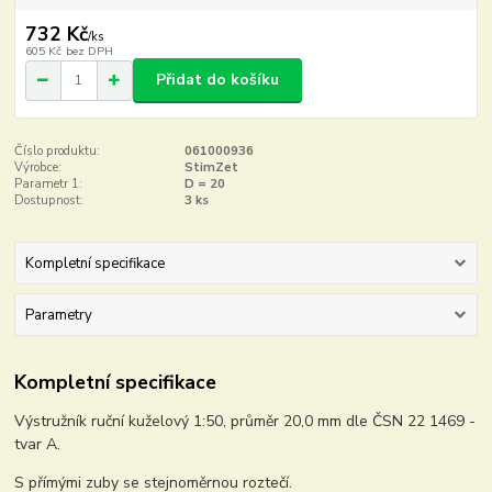
732 Kč
/
ks
605 Kč
bez DPH
Přidat do košíku
Číslo produktu:
061000936
Výrobce:
StimZet
Parametr 1:
D = 20
Dostupnost:
3 ks
Kompletní specifikace
Parametry
Kompletní specifikace
Výstružník ruční kuželový 1:50, průměr 20,0 mm dle ČSN 22 1469 -
tvar A.
S přímými zuby se stejnoměrnou roztečí.