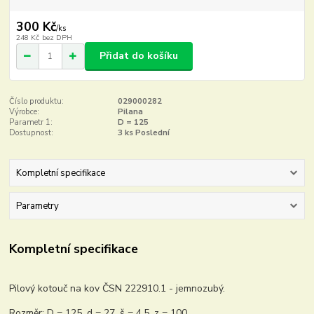
300 Kč
/
ks
248 Kč
bez DPH
Přidat do košíku
Číslo produktu:
029000282
Výrobce:
Pilana
Parametr 1:
D = 125
Dostupnost:
3 ks Poslední
Kompletní specifikace
Parametry
Kompletní specifikace
Pilový kotouč na kov ČSN 222910.1 - jemnozubý.
Rozměr: D = 125, d = 27, š = 4,5, z = 100